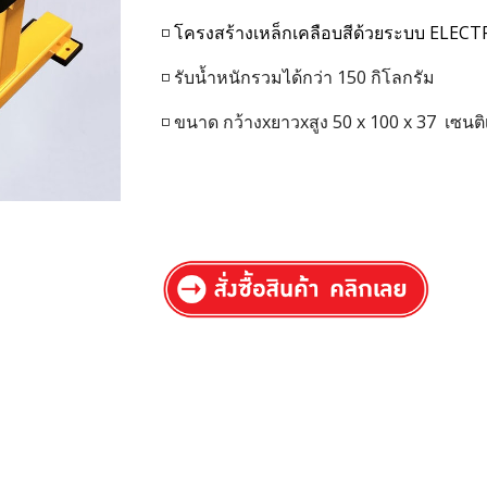
◽
โครงสร้างเหล็กเคลือบสีด้วยระบบ EL
◽ รับน้ำหนักรวมได้กว่า 1
5
0 กิโลกรัม
◽ ขนาด กว้างxยาวxสูง
50
x 10
0
x
37
เซนติ