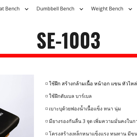
lat Bench
Dumbbell Bench
Weight Bench
ip to main content
Skip to navigat
SE-100
3
◽ ใช้
ฝึก สร้างกล้ามเนื้อ หน้าอก แขน หัวไหล่ ป
◽ ใช้ฝึกดับเบล บาร์เบล
◽ เบาะบุด้วยฟองน้ำเนื้อแข็ง หนา นุ่ม
◽ มียางรองกันลื่น
3
จุด เพิ่มความมั่นคงในก
◽ โครงสร้างเหล็กหนาแข็งแรง ทนทาน มีข