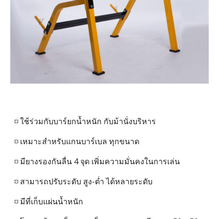
◽ ใช้ร่วมกับบาร์ยกน้ำหนัก กับม้านั่งบริหาร
◽ เหมาะสำหรับแกนบาร์เบล ทุกขนาด
◽ มียางรองกันลื่น 4 จุด เพิ่มความมั่นคงในการเล่น
◽ สามารถปรับระดับ สูง-ต่ำ ได้หลายระดับ
◽ มีที่เก็บแผ่นน้ำหนัก