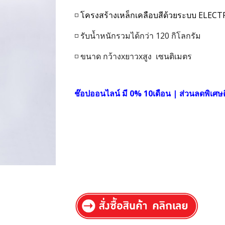
◽
โครงสร้างเหล็กเคลือบสีด้วยระบบ EL
◽ รับน้ำหนักรวมได้กว่า 1
2
0 กิโลกรัม
◽ ขนาด กว้างxยาวxสูง
เซนติเมตร
ช๊อปออนไลน์ มี 0% 10เดือน | ส่วนลดพิเศษต