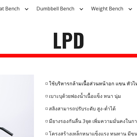
lat Bench
Dumbbell Bench
Weight Bench
ip to main content
Skip to navigat
LPD
◽ ใช้
บริหารกล้ามเนื้อส่วนหน้าอก แขน หัวไหล
◽ เบาะบุด้วยฟองน้ำเนื้อแข็ง หนา นุ่ม
◽
สลิงสามารถปรับระดับ สูง-ต่ำได้
◽ มียางรองกันลื่น
3
จุด เพิ่มความมั่นคงในกา
◽ โครงสร้างเหล็กหนาแข็งแรง ทนทาน มีขนา