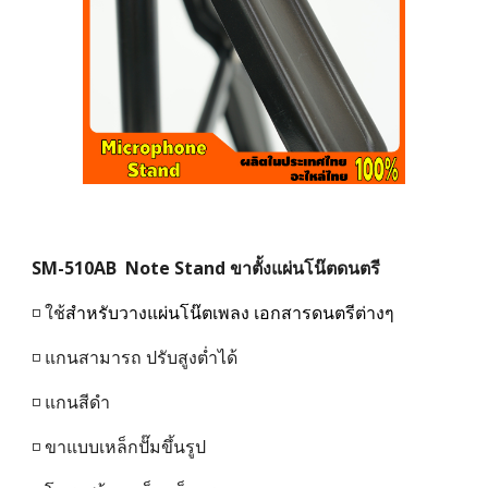
SM-5
10AB
Note Stand ขาตั้งแผ่นโน๊ตดนตรี
◽ ใช้
สำหรับวางแผ่นโน๊ตเพลง เอกสารดนตรีต่างๆ
◽ แกนสามารถ ปรับสูงต่ำได้
◽ แกนสี
ดำ
◽ ขาแบบเหล็กปั๊มขึ้นรูป