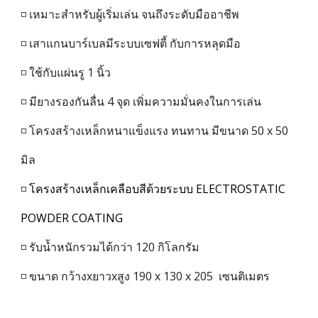
◽ เหมาะสำหรับผู้เริ่มเล่น จนถึงระดับมืออาชีพ
◽ เสาแกนบาร์เบลมีระบบเซฟตี้ กับการหลุดมือ
◽ ใช้กับแผ่นรู
1
นิ้ว
◽ มียางรองกันลื่น 4 จุด เพิ่มความมั่นคงในการเล่น
◽ โครงสร้างเหล็กหนาแข็งแรง ทนทาน มีขนาด 50 x 50
มิล
◽
โครงสร้างเหล็กเคลือบสีด้วยระบบ ELECTROSTATIC
POWDER COATING
◽ รับน้ำหนักรวมได้กว่า 120 กิโลกรัม
◽ ขนาด กว้างxยาวxสูง 190 x 130 x 205 เซนติเมตร